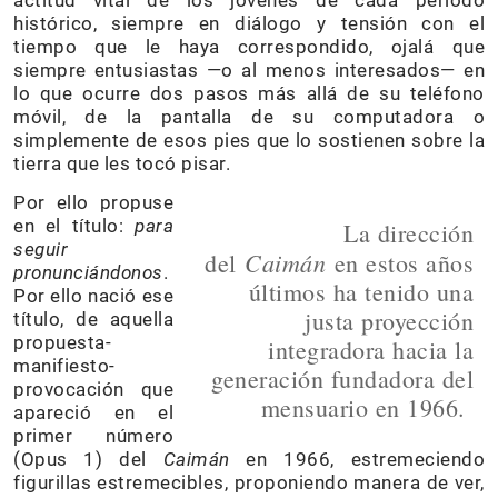
actitud vital de los jóvenes de cada período
histórico, siempre en diálogo y tensión con el
tiempo que le haya correspondido, ojalá que
siempre entusiastas —o al menos interesados— en
lo que ocurre dos pasos más allá de su teléfono
móvil, de la pantalla de su computadora o
simplemente de esos pies que lo sostienen sobre la
tierra que les tocó pisar.
Por ello propuse
en el título:
para
La dirección
seguir
Caimán
del
en estos años
pronunciándonos
.
últimos ha tenido una
Por ello nació ese
justa proyección
título, de aquella
propuesta-
integradora hacia la
manifiesto-
generación fundadora del
provocación que
mensuario en 1966.
apareció en el
primer número
(Opus 1) del
Caimán
en 1966, estremeciendo
figurillas estremecibles, proponiendo manera de ver,