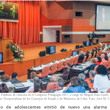
Palabras de clausura en el Congreso Pedagogía 2017, a cargo de Miguel Diaz-Canel,
er Vicepresidente de los Consejos de Estado y de Ministros de Cuba. Foto: José M. C
po de adolescentes emitió de nuevo una alarma s