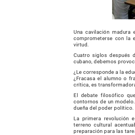
Una cavilación madura e
comprometerse con la em
virtud.
Cuatro siglos después 
cubano, debemos provoca
¿Le corresponde a la educ
¿Fracasa el alumno o fr
crítica, es transformado
El debate filosófico qu
contornos de un modelo. 
dueña del poder político
La primera revolución e
terreno cultural acentua
preparación para las tare