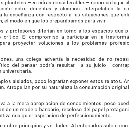
os planteles —en cifras considerables— como un lugar a
ación entre docentes y alumnos. Interpelaban la co
ía la enseñanza con respecto a las situaciones que en
, el modo en que los preparábamos para vivir.
s y profesores diferían en torno a los espacios que p
 crítico. El compromiso a participar en la trasforma
 para proyectar soluciones a los problemas profesio
ciones, una colega advertía la necesidad de no rebas
rítico del pensar podría resultar —a su juicio— contr
 universitaria.
los aislados, poco lograrían exponer estos relatos. A
. Atropellan por su naturaleza la consumación original 
iva a la mera apropiación de conocimientos, poco pued
ón de un modelo bancario, receloso del papel protagóni
entiza cualquier aspiración de perfeccionamiento.
ute sobre principios y verdades. Al enfocarlos solo com