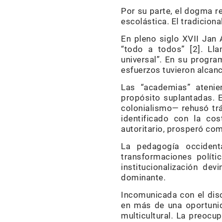
Por su parte, el dogma r
escolástica. El tradicion
En pleno siglo XVII Ja
“todo a todos” [2]. L
universal”. En su progr
esfuerzos tuvieron alcan
Las “academias” atenien
propósito suplantadas. 
colonialismo— rehusó tr
identificado con la cos
autoritario, prosperó co
La pedagogía occidenta
transformaciones políti
institucionalización de
dominante.
Incomunicada con el disc
en más de una oportunid
multicultural. La preocu