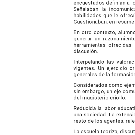
encuestados definían a l
Señalaban la incomunic
habilidades que le ofrec
Cuestionaban, en resumen
En otro contexto, alumno
generar un razonamiento
herramientas ofrecidas
discusión.
Interpelando las valora
vigentes. Un ejercicio c
generales de la formación
Considerados como ejemp
sin embargo, un eje común
del magisterio criollo.
Reducida la labor educat
una sociedad. La extensi
resto de los agentes, ral
La escuela teoriza, disc