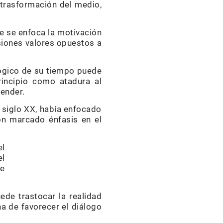
 trasformación del medio,
ue se enfoca la motivación
asiones valores opuestos a
lógico de su tiempo puede
principio como atadura al
tender.
l siglo XX, había enfocado
on marcado énfasis en el
el
el
se
ede trastocar la realidad
a de favorecer el diálogo