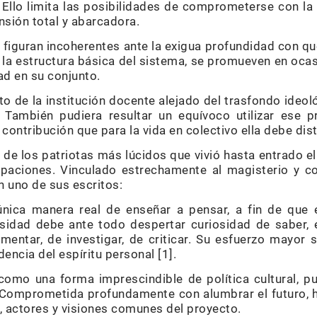
llo limita las posibilidades de comprometerse con la
sión total y abarcadora.
 figuran incoherentes ante la exigua profundidad con q
r la estructura básica del sistema, se promueven en oc
ad en su conjunto.
to de la institución docente alejado del trasfondo ideo
. También pudiera resultar un equívoco utilizar ese 
 contribución que para la vida en colectivo ella debe dis
de los patriotas más lúcidos que vivió hasta entrado e
paciones. Vinculado estrechamente al magisterio y c
en uno de sus escritos:
nica manera real de enseñar a pensar, a fin de que 
rsidad debe ante todo despertar curiosidad de saber, 
entar, de investigar, de criticar. Su esfuerzo mayor 
encia del espíritu personal [1].
omo una forma imprescindible de política cultural, pu
. Comprometida profundamente con alumbrar el futuro, h
, actores y visiones comunes del proyecto.