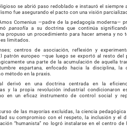
eligioso se abrió paso redoblado e instauró el siempre
alismo fue asegurando el pacto con una visión parcializ
n Amos Comenius —padre de la pedagogía moderna— pro
lamó
pansofía
a su doctrina que continúa significand
ama propuso un procedimiento para hacer amena y no t
ces limitados.
ses; centros de asociación, reflexión y experiment
El patrón europeo —que luego se exportó al resto del 
ágicamente una parte de la acumulación de aquella tra
tumbre espartana, enfocado hacia la disciplina, la
mo método en la praxis.
l derivó en una doctrina centrada en la eficienci
cas y la propia revolución industrial condicionaron e
vino en un eficaz instrumento de control social y re
urso de las mayorías excluidas, la ciencia pedagógic
ad su compromiso con el respeto, la inclusión y el 
pación “humanista” no logró instalarse en el centro de