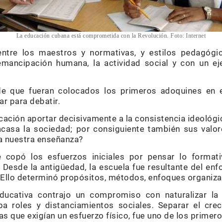
La educación cubana está comprometida con la Revolución. Foto: Internet
ntre los maestros y normativas, y estilos pedagógi
ancipación humana, la actividad social y con un ej
de que fueran colocados los primeros adoquines en e
r para debatir.
ación aportar decisivamente a la consistencia ideológic
acasa la sociedad; por consiguiente también sus valor
ra nuestra enseñanza?
e copó los esfuerzos iniciales por pensar lo format
Desde la antigüedad, la escuela fue resultante del enfo
. Ello determinó propósitos, métodos, enfoques organiza
ducativa contrajo un compromiso con naturalizar la 
ba roles y distanciamientos sociales. Separar el crec
as que exigían un esfuerzo físico, fue uno de los primer