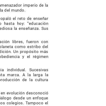
 amenazador imperio de la
ada del mundo.
paló el reto de enseñar
o hasta hoy: “educación
ediosa la enseñanza. Sus
ación libres, fueron con
planeta como estribo del
dición. Un propósito más
 obediencia y el régimen
a individual. Sucesivas
sta marca. A la larga la
producción de la cultura
a en evolución desconoció
diálogo desde un enfoque
 los colegios. Tampoco el