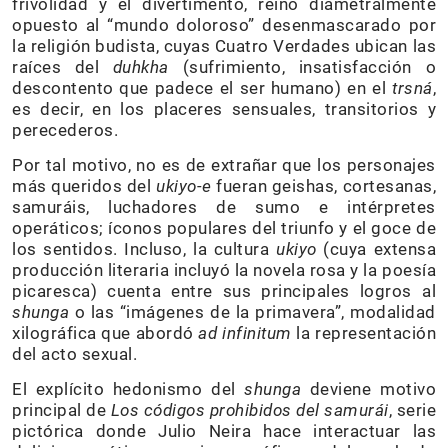
frivolidad y el divertimento, reino diametralmente
opuesto al “mundo doloroso” desenmascarado por
la religión budista, cuyas Cuatro Verdades ubican las
raíces del
duhkha
(sufrimiento, insatisfacción o
descontento que padece el ser humano) en el
trsná
,
es decir, en los placeres sensuales, transitorios y
perecederos.
Por tal motivo, no es de extrañar que los personajes
más queridos del
ukiyo-e
fueran geishas, cortesanas,
samuráis, luchadores de sumo e intérpretes
operáticos; íconos populares del triunfo y el goce de
los sentidos. Incluso, la cultura
ukiyo
(cuya extensa
producción literaria incluyó la novela rosa y la poesía
picaresca) cuenta entre sus principales logros al
shunga
o las “imágenes de la primavera”, modalidad
xilográfica que abordó
ad infinitum
la representación
del acto sexual.
El explícito hedonismo del
shunga
deviene motivo
principal de
Los códigos prohibidos del samurái
, serie
pictórica donde Julio Neira hace interactuar las