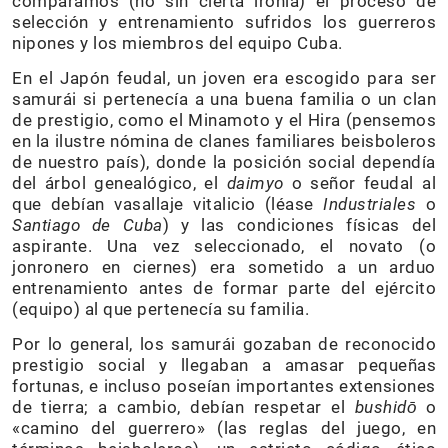
comparamos (no sin cierta ironía) el proceso de
selección y entrenamiento sufridos los guerreros
nipones y los miembros del equipo Cuba.
En el Japón feudal, un joven era escogido para ser
samurái si pertenecía a una buena familia o un clan
de prestigio, como el Minamoto y el Hira (pensemos
en la ilustre nómina de clanes familiares beisboleros
de nuestro país), donde la posición social dependía
del árbol genealógico, el
daimyo
o señor feudal al
que debían vasallaje vitalicio (léase
Industriales
o
Santiago de Cuba
) y las condiciones físicas del
aspirante. Una vez seleccionado, el novato (o
jonronero en ciernes) era sometido a un arduo
entrenamiento antes de formar parte del ejército
(equipo) al que pertenecía su familia.
Por lo general, los samurái gozaban de reconocido
prestigio social y llegaban a amasar pequeñas
fortunas, e incluso poseían importantes extensiones
de tierra; a cambio, debían respetar el
bushidō
o
«camino del guerrero» (las reglas del juego, en