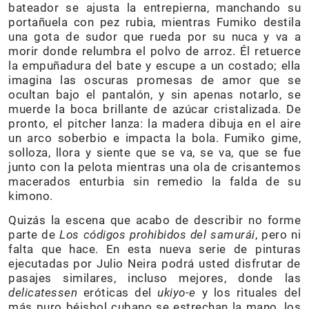
bateador se ajusta la entrepierna, manchando su
portañuela con pez rubia, mientras Fumiko destila
una gota de sudor que rueda por su nuca y va a
morir donde relumbra el polvo de arroz. Él retuerce
la empuñadura del bate y escupe a un costado; ella
imagina las oscuras promesas de amor que se
ocultan bajo el pantalón, y sin apenas notarlo, se
muerde la boca brillante de azúcar cristalizada. De
pronto, el pitcher lanza: la madera dibuja en el aire
un arco soberbio e impacta la bola. Fumiko gime,
solloza, llora y siente que se va, se va, que se fue
junto con la pelota mientras una ola de crisantemos
macerados enturbia sin remedio la falda de su
kimono.
Quizás la escena que acabo de describir no forme
parte de
Los códigos prohibidos del samurái
, pero ni
falta que hace. En esta nueva serie de pinturas
ejecutadas por Julio Neira podrá usted disfrutar de
pasajes similares, incluso mejores, donde las
delicatessen
eróticas del
ukiyo-e
y los rituales del
más puro béisbol cubano se estrechan la mano, los