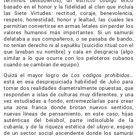
términos beisboleros), un estricto código ético
basado en el honor y la fidelidad al clan que incluía
las Siete Virtudes: rectitud, coraje, benevolencia,
respeto, honestidad, honor y lealtad, las cuales les
permitían convertirse en armas letales sin perder los
valores humanos más importantes. Si un samurái
delataba a sus compañeros, o se pasaba de bando,
no tenían derecho ni al
sepukku
(suicidio ritual con el
que lavaban su nombre) y caía en desgracia (algo
similar a lo que ocurre con los peloteros cubanos
cuando se cambian de equipo).
Quizá el mayor logro de
Los códigos prohibidos…
está en esa desprejuiciada habilidad de Julio para
tomar dos realidades diametralmente opuestas, que
responden a islas de culturas muy diferentes, y una
vez estudiadas a fondo, entremezclarlas para crear
una zona franca donde brotan nuevos sentidos,
nuevas líneas de pensamiento, en este caso, hijas
auténticas del béisbol, parte indisoluble de la
cubanía, y de la riqueza estética del
ukiyo-e
, espejo
de un sector social ascendente donde los samurái