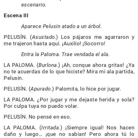
escenario.
Escena III
Aparece Pelusín atado a un árbol.
PELUSÍN. (
Asustado
.) Los pájaros me agarraron y
me trajeron hasta aquí. ¡Auxilio! ¡Socorro!
Entra la Paloma. Trae vendada el ala.
LA PALOMA. (
Burlona
.) ¡Ah, conque ahora gritas! ¿Ya
no te acuerdas de lo que hiciste? Mira mi ala partida,
Pelusín.
PELUSÍN. (
Apurado
.) Palomita, lo hice por jugar.
LA PALOMA. ¿Por jugar y me dejaste herida y sola?
Por culpa tuya no puedo volar.
PELUSÍN. No pensé en eso.
LA PALOMA. (
Irritada
.) ¡Siempre igual! Nos hacen
daño y luego… ¡que no sabían! Pero ahora tú lo