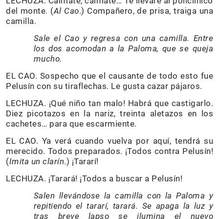
LECHUZA. Cálmate, cálmate… Te llevaré al policlínico
del monte. (
Al Cao
.) Compañero, de prisa, traiga una
camilla.
Sale el Cao y regresa con una camilla. Entre
los dos acomodan a la Paloma, que se queja
mucho.
EL CAO. Sospecho que el causante de todo esto fue
Pelusín con su tiraflechas. Le gusta cazar pájaros.
LECHUZA. ¡Qué niño tan malo! Habrá que castigarlo.
Diez picotazos en la nariz, treinta aletazos en los
cachetes… para que escarmiente.
EL CAO. Ya verá cuando vuelva por aquí, tendrá su
merecido. Todos preparados. ¡Todos contra Pelusín!
(
Imita un clarín
.) ¡Tararí!
LECHUZA. ¡Tarará! ¡Todos a buscar a Pelusín!
Salen llevándose la camilla con la Paloma y
repitiendo el tararí, tarará. Se apaga la luz y
tras breve lapso se ilumina el nuevo