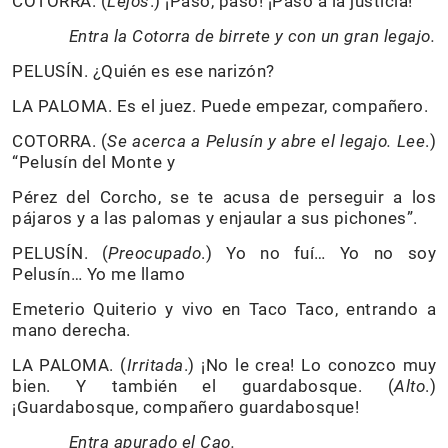
COTORRA. (
Lejos
.) ¡Paso, paso! ¡Paso a la justicia!
Entra la Cotorra de birrete y con un gran legajo.
PELUSÍN. ¿Quién es ese narizón?
LA PALOMA. Es el juez. Puede empezar, compañero.
COTORRA. (
Se acerca a Pelusín y abre el legajo. Lee
.)
“Pelusín del Monte y
Pérez del Corcho, se te acusa de perseguir a los
pájaros y a las palomas y enjaular a sus pichones”.
PELUSÍN. (
Preocupado
.) Yo no fuí… Yo no soy
Pelusín… Yo me llamo
Emeterio Quiterio y vivo en Taco Taco, entrando a
mano derecha.
LA PALOMA. (
Irritada
.) ¡No le crea! Lo conozco muy
bien. Y también el guardabosque. (
Alto
.)
¡Guardabosque, compañero guardabosque!
Entra apurado el Cao.