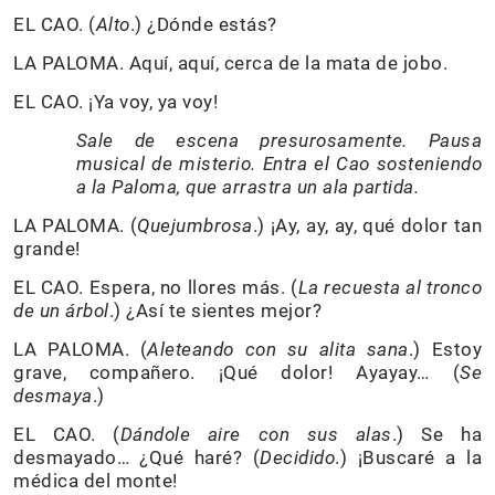
EL CAO. (
Alto
.) ¿Dónde estás?
LA PALOMA. Aquí, aquí, cerca de la mata de jobo.
EL CAO. ¡Ya voy, ya voy!
Sale de escena presurosamente. Pausa
musical de misterio. Entra el Cao sosteniendo
a la Paloma, que arrastra un ala partida.
LA PALOMA. (
Quejumbrosa
.) ¡Ay, ay, ay, qué dolor tan
grande!
EL CAO. Espera, no llores más. (
La recuesta al tronco
de un árbol
.) ¿Así te sientes mejor?
LA PALOMA. (
Aleteando con su alita sana
.) Estoy
grave, compañero. ¡Qué dolor! Ayayay… (
Se
desmaya
.)
EL CAO. (
Dándole aire con sus alas
.) Se ha
desmayado… ¿Qué haré? (
Decidido
.) ¡Buscaré a la
médica del monte!