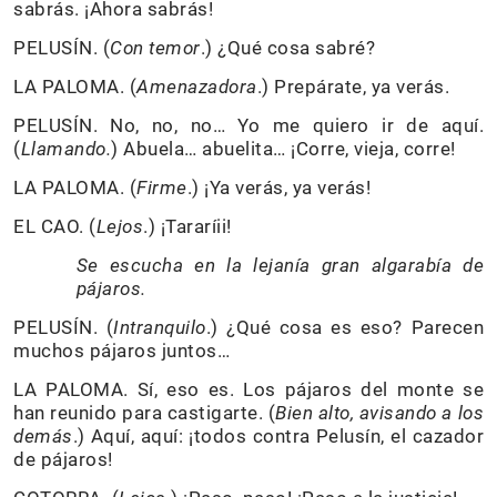
sabrás. ¡Ahora sabrás!
PELUSÍN. (
Con temor
.) ¿Qué cosa sabré?
LA PALOMA. (
Amenazadora
.) Prepárate, ya verás.
PELUSÍN. No, no, no… Yo me quiero ir de aquí.
(
Llamando.
) Abuela… abuelita… ¡Corre, vieja, corre!
LA PALOMA. (
Firme
.) ¡Ya verás, ya verás!
EL CAO. (
Lejos
.) ¡Tararíii!
Se escucha en la lejanía gran algarabía de
pájaros.
PELUSÍN. (
Intranquilo
.) ¿Qué cosa es eso? Parecen
muchos pájaros juntos…
LA PALOMA. Sí, eso es. Los pájaros del monte se
han reunido para castigarte. (
Bien alto, avisando a los
demás
.) Aquí, aquí: ¡todos contra Pelusín, el cazador
de pájaros!