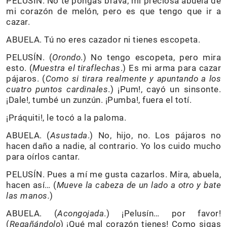
PELUSÍN. No te pongas brava, mi preciosa abuela de
mi corazón de melón, pero es que tengo que ir a
cazar.
ABUELA. Tú no eres cazador ni tienes escopeta.
PELUSÍN. (
Orondo
.) No tengo escopeta, pero mira
esto. (
Muestra el tiraflechas
.) Es mi arma para cazar
pájaros. (
Como si tirara realmente y apuntando a los
cuatro puntos cardinales
.) ¡Pum!, cayó un sinsonte.
¡Dale!, tumbé un zunzún. ¡Pumba!, fuera el totí.
¡Práquiti!, le tocó a la paloma.
ABUELA. (
Asustada
.) No, hijo, no. Los pájaros no
hacen daño a nadie, al contrario. Yo los cuido mucho
para oírlos cantar.
PELUSÍN. Pues a mí me gusta cazarlos. Mira, abuela,
hacen así… (
Mueve la cabeza de un lado a otro y bate
las manos.
)
ABUELA. (
Acongojada
.) ¡Pelusín… por favor!
(
Regañándolo
) ¡Qué mal corazón tienes! Como sigas