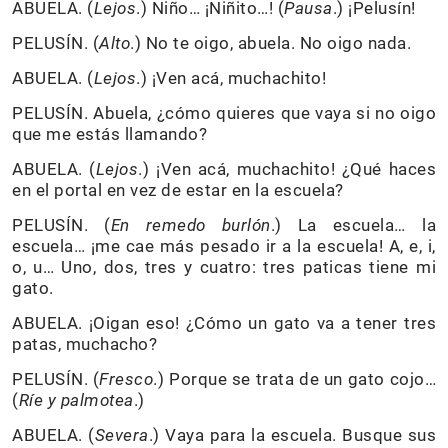
ABUELA. (
Lejos
.) Niño… ¡Niñito…! (
Pausa
.) ¡Pelusín!
PELUSÍN. (
Alto
.) No te oigo, abuela. No oigo nada.
ABUELA. (
Lejos
.) ¡Ven acá, muchachito!
PELUSÍN. Abuela, ¿cómo quieres que vaya si no oigo
que me estás llamando?
ABUELA. (
Lejos
.) ¡Ven acá, muchachito! ¿Qué haces
en el portal en vez de estar en la escuela?
PELUSÍN. (
En remedo burlón
.) La escuela… la
escuela… ¡me cae más pesado ir a la escuela! A, e, i,
o, u… Uno, dos, tres y cuatro: tres paticas tiene mi
gato.
ABUELA. ¡Oigan eso! ¿Cómo un gato va a tener tres
patas, muchacho?
PELUSÍN. (
Fresco
.) Porque se trata de un gato cojo…
(
Ríe y palmotea
.)
ABUELA. (
Severa
.) Vaya para la escuela. Busque sus