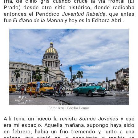
fría, de cielo gris cuando crucé la vía frontal (El
Prado) desde otro sitio histórico, donde radicaba
entonces el Periódico
Juventud Rebelde
, que antes
fue
El diario de la Marina
y hoy es la Editora Abril.
Foto: Ariel Cecilio Lemus
Allí tenía un hueco la revista
Somos Jóvenes
y ese
era mi espacio. Aquella mañana, supongo haya sido
en febrero, había un frío tremendo y, junto a una
colega, me senté en la escalinata a recibir un