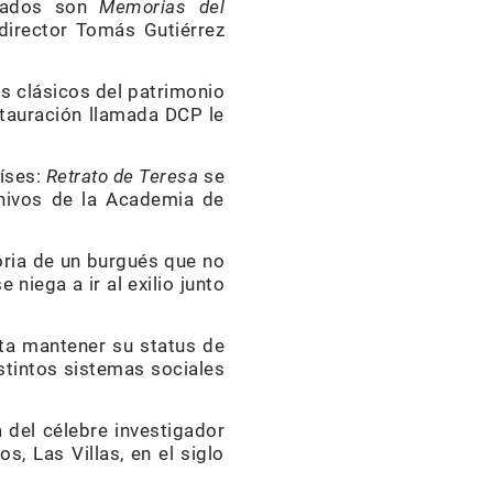
urados son
Memorias del
 director Tomás Gutiérrez
los clásicos del patrimonio
stauración llamada DCP le
aíses:
Retrato de Teresa
se
rchivos de la Academia de
toria de un burgués que no
niega a ir al exilio junto
nta mantener su status de
istintos sistemas sociales
del célebre investigador
s, Las Villas, en el siglo