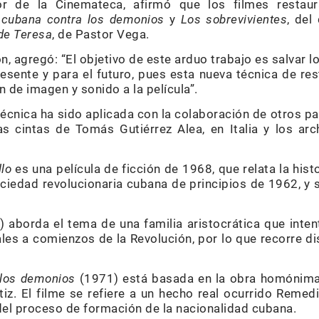
ctor de la Cinemateca, afirmó que los filmes resta
 cubana contra los demonios
y
Los sobrevivientes
, del
de Teresa
, de Pastor Vega.
ión, agregó: “El objetivo de este arduo trabajo es salvar 
resente y para el futuro, pues esta nueva técnica de re
 de imagen y sonido a la película”.
técnica ha sido aplicada con la colaboración de otros p
las cintas de Tomás Gutiérrez Alea, en Italia y los a
lo
es una película de ficción de 1968, que relata la his
ciedad revolucionaria cubana de principios de 1962, y se 
 aborda el tema de una familia aristocrática que inte
les a comienzos de la Revolución, por lo que recorre d
 los demonios
(1971) está basada en la obra homónima 
. El filme se refiere a un hecho real ocurrido Remedio
el proceso de formación de la nacionalidad cubana.