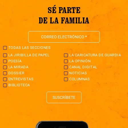
SÉ PARTE
DE LA FAMILIA
TODAS LAS SECCIONES
LA JIRIBILLA DE PAPEL
LA CARICATURA DE GUARDIA
POESÍA
LA OPINIÓN
LA MIRADA
CANAL DIGITAL
DOSSIER
NOTICIAS
ENTREVISTAS
COLUMNAS
BIBLIOTECA
SUSCRÍBETE