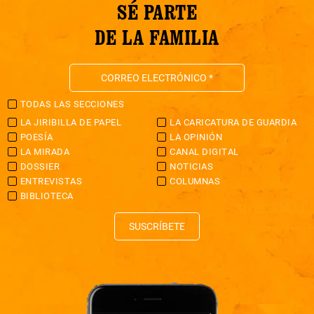
SÉ PARTE
DE LA FAMILIA
TODAS LAS SECCIONES
LA JIRIBILLA DE PAPEL
LA CARICATURA DE GUARDIA
POESÍA
LA OPINIÓN
LA MIRADA
CANAL DIGITAL
DOSSIER
NOTICIAS
ENTREVISTAS
COLUMNAS
BIBLIOTECA
SUSCRÍBETE