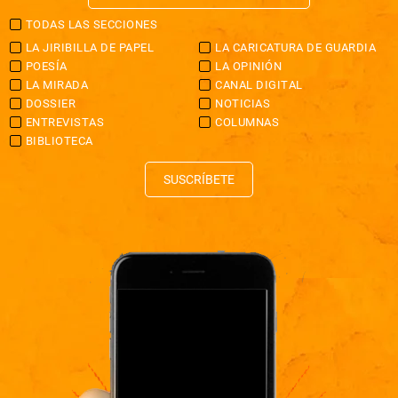
TODAS LAS SECCIONES
LA JIRIBILLA DE PAPEL
LA CARICATURA DE GUARDIA
POESÍA
LA OPINIÓN
LA MIRADA
CANAL DIGITAL
DOSSIER
NOTICIAS
ENTREVISTAS
COLUMNAS
BIBLIOTECA
SUSCRÍBETE