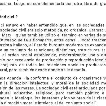
ciano. Luego se complementaría con otro libro de gra
.
ad civil?
ci estuvo en haber entendido que, en las sociedades
 sociedad civil era solo metódica, no orgánica. Gramsci
r Marx —quien también utilizó el término en varias de
 Brumario de Luis Bonaparte
, entre otras—, logró trasce
marxista italiano, el Estado burgués moderno se expand
de un conjunto de relaciones, dinámicas, estructuras, t
n el orden social establecido, modernizando una y ot
acio por excelencia de producción y reproducción ideoló
 conjunto de todas las relaciones sociales producto
ural, pero también desde donde se le desafía.
taca Acanda— la conforma el conjunto de organismos 
tan la dirección intelectual y moral de la sociedad 
ión de las masas. La sociedad civil está articulada po
ultural, educativo, religioso, pero también político 
nden la ideología, los intereses y los valores de la cla
la dirección moral e intelectual del conjunto social”.