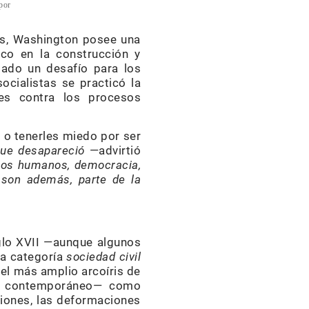
por
as, Washington posee una
ico en la construcción y
tado un desafío para los
ocialistas se practicó la
es contra los procesos
 o tenerles miedo por ser
que desapareció
—advirtió
chos humanos, democracia,
y son además, parte de la
iglo XVII —aunque algunos
la categoría
sociedad civil
 el más amplio arcoíris de
o y contemporáneo— como
iones, las deformaciones