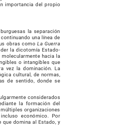
n importancia del propio
 burguesas la separación
, continuando una línea de
 sus obras como
La Guerra
nder la dicotomía Estado-
e molecularmente hacia la
angibles o intangibles que
ra vez la dominación. La
gica cultural, de normas,
ras de sentido, donde se
vulgarmente considerados
mediante la formación del
r múltiples organizaciones
e incluso económico. Por
se que domina al Estado, y