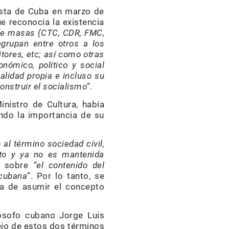
ista de Cuba en marzo de
ue reconocía la existencia
de masas (CTC, CDR, FMC,
grupan entre otros a los
itores, etc; así como otras
nómico, político y social
alidad propia e incluso su
onstruir el socialismo”.
nistro de Cultura, había
ando la importancia de su
 al término sociedad civil,
leto y ya no es mantenida
s sobre
“
el contenido del
 cubana
”. Por lo tanto, se
ra de asumir el concepto
lósofo cubano Jorge Luis
ejo de estos dos términos