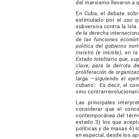
del marxismo llevaron a q
En Cuba, el debate sobr
estimulado por el uso q
subversiva contra la Isl
de la derecha internaciona
de las funciones económi
política del gobierno no
insistió (e insiste), en 
Estado totalitario que, s
clave, para la derrota d
proliferación de organiza
larga —siguiendo el ejem
cubano’
.
Es decir, el con
sino contrarrevolucionari
Las principales interpr
considerar que el conce
contemporánea del términ
estado 3) los que acepta
políticas y de masas 4) l
en especial, desde los a