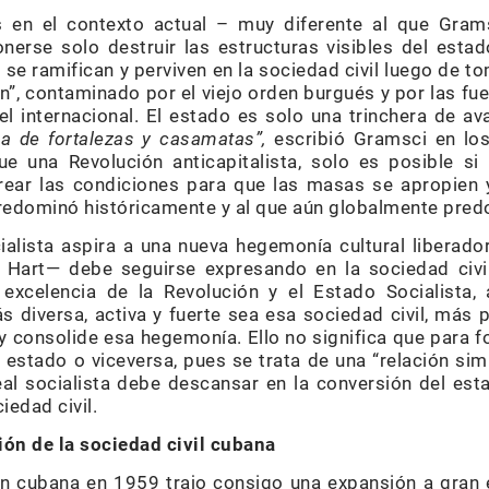
 en el contexto actual – muy diferente al que Grams
nerse solo destruir las estructuras visibles del estad
se ramifican y perviven en la sociedad civil luego de to
”, contaminado por el viejo orden burgués y por las fue
l internacional. El estado es solo una trinchera de a
na de fortalezas y casamatas”
,
escribió Gramsci en lo
e una Revolución anticapitalista, solo es posible si 
 crear las condiciones para que las masas se apropie
predominó históricamente y al que aún globalmente pre
ialista aspira a una nueva hegemonía cultural liberador
art— debe seguirse expresando en la sociedad civil.
 excelencia de la Revolución y el Estado Socialista,
 diversa, activa y fuerte sea esa sociedad civil, más p
onsolide esa hegemonía. Ello no significa que para for
l estado o viceversa, pues se trata de una “relación sim
deal socialista debe descansar en la conversión del es
iedad civil.
ión de la sociedad civil cubana
ión cubana en 1959 trajo consigo una expansión a gran