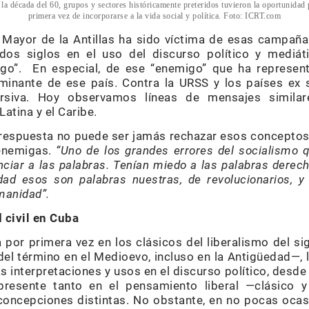
 la década del 60, grupos y sectores históricamente preteridos tuvieron la oportunidad 
primera vez de incorporarse a la vida social y política. Foto: ICRT.com
a Mayor de la Antillas ha sido víctima de esas campañ
os siglos en el uso del discurso político y mediát
go”. En especial, de ese “enemigo” que ha represen
minante de ese país. Contra la URSS y los países ex s
ursiva. Hoy observamos líneas de mensajes similar
atina y el Caribe.
a respuesta no puede ser jamás rechazar esos conceptos
enemigas.
“
Uno de los grandes errores del socialismo 
nciar a las palabras. Tenían miedo a las palabras dere
idad esos son palabras nuestras, de revolucionarios, 
umanidad
”.
 civil en Cuba
a por primera vez en los clásicos del liberalismo del s
del término en el Medioevo, incluso en la Antigüedad—, 
s interpretaciones y usos en el discurso político, desde
presente tanto en el pensamiento liberal —clásic
concepciones distintas. No obstante, en no pocas ocas