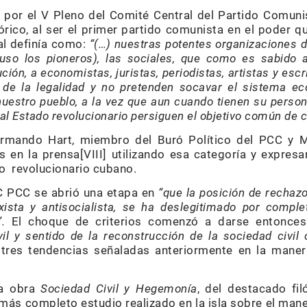
 por el V Pleno del Comité Central del Partido Comun
rico, al ser el primer partido comunista en el poder q
ual definía como:
“(…)
nuestras potentes organizaciones 
so los pioneros), las sociales, que como es sabido a
ión, a economistas, juristas, periodistas, artistas y escr
e la legalidad y no pretenden socavar el sistema eco
uestro pueblo, a la vez que aun cuando tienen su person
 al Estado revolucionario persiguen el objetivo común de c
rmando Hart, miembro del Buró Político del PCC y Mi
os en la prensa[VIII] utilizando esa categoría y expres
so revolucionario cubano.
C PCC se abrió una etapa en
“
que la posición de rechazo
xista y antisocialista, se ha deslegitimado por comp
”
.
El choque de criterios comenzó a darse entonce
il y sentido de la reconstrucción de la sociedad civil
 tres tendencias señaladas anteriormente en la mane
la obra
Sociedad Civil y Hegemonía
, del destacado fi
 más completo estudio realizado en la isla sobre el man