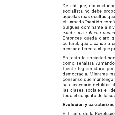
De ahí que, ubicándonos
socialista no debe propo
aquellas más ocultas que 
el llamado “sentido común
burgués dominante a nive
existe una robusta cade
Entonces queda claro qu
cultural, que alcance a
pensar diferente al que 
En tanto la sociedad soc
como señalara Armando H
fuente legitimadora por
democracia. Mientras más
consenso que mantenga y c
sea necesario debilitar a
las clases sociales el i
todo el conjunto de la soc
Evolución y caracterizac
El triunfo de la Revoluc