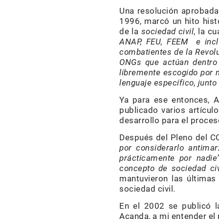
Una resolución aprobada
1996, marcó un hito histó
de la
sociedad civil
, la c
ANAP, FEU, FEEM e inclu
combatientes de la Revoluc
ONGs que actúan dentro d
libremente escogido por n
lenguaje específico, junto
Ya para ese entonces, A
publicado varios artícul
desarrollo para el proce
Después del Pleno del C
por considerarlo antimar
prácticamente por nadie
concepto de sociedad civ
mantuvieron las últimas
sociedad civil.
En el 2002 se publicó 
Acanda, a mi entender el