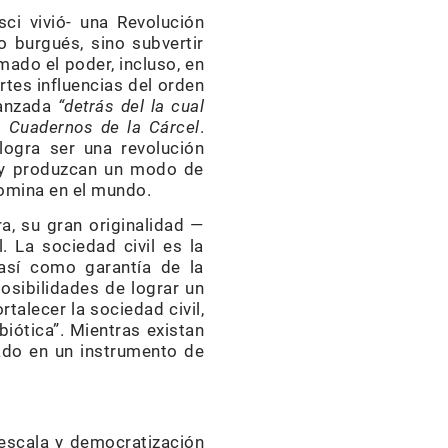
ci vivió- una Revolución
o burgués, sino subvertir
mado el poder, incluso, en
rtes influencias del orden
vanzada
“detrás del la cual
s
Cuadernos de la Cárcel
.
logra ser una revolución
n y produzcan un modo de
domina en el mundo.
a, su gran originalidad —
 La sociedad civil es la
 así como garantía de la
osibilidades de lograr un
talecer la sociedad civil,
biótica”. Mientras existan
tado en un instrumento de
 escala y democratización