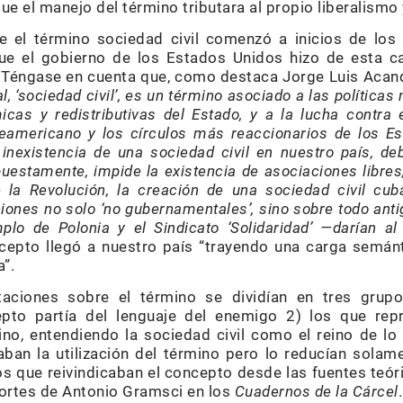
ue el manejo del término tributara al propio liberalismo 
e el término sociedad civil comenzó a inicios de los 
ue el gobierno de los Estados Unidos hizo de esta ca
a. Téngase en cuenta que, como destaca Jorge Luis Acan
l, ‘sociedad civil’, es un término asociado a las políticas 
cas y redistributivas del Estado, y a la lucha contra 
rteamericano y los círculos más reaccionarios de los 
la inexistencia de una sociedad civil en nuestro país, d
upuestamente, impide la existencia de asociaciones libr
e la Revolución, la creación de una sociedad civil cub
ciones no solo ‘no gubernamentales’, sino sobre todo ant
plo de Polonia y el Sindicato ‘Solidaridad’ —darían al
cepto llegó a nuestro país “trayendo una carga semánt
a”.
etaciones sobre el término se dividían en tres grup
pto partía del lenguaje del enemigo 2) los que repro
o, entendiendo la sociedad civil como el reino de lo p
ban la utilización del término pero lo reducían solam
os que reivindicaban el concepto desde las fuentes teór
portes de Antonio Gramsci en los
Cuadernos de la Cárcel
.