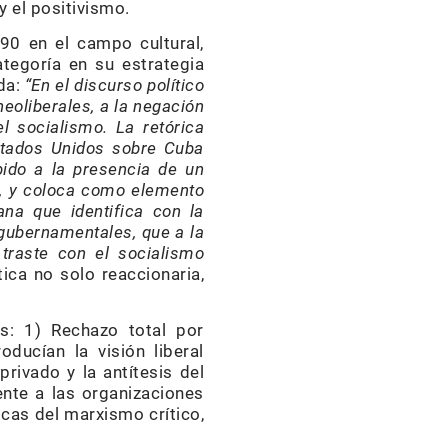
y el positivismo.
90 en el campo cultural,
tegoría en su estrategia
da:
“
En el discurso político
neoliberales, a la negación
el socialismo
.
La retórica
Estados Unidos sobre Cuba
ebido a la presencia de un
es, y coloca como elemento
ana que identifica con la
igubernamentales, que a la
 traste con el socialismo
ica no solo reaccionaria,
os: 1) Rechazo total por
ducían la visión liberal
rivado y la antítesis del
ente a las organizaciones
icas del marxismo crítico,