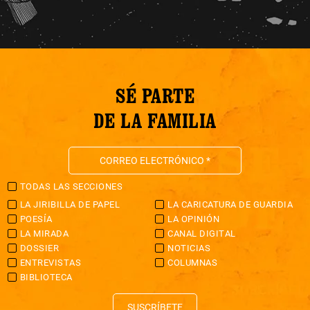
SÉ PARTE
DE LA FAMILIA
TODAS LAS SECCIONES
LA JIRIBILLA DE PAPEL
LA CARICATURA DE GUARDIA
POESÍA
LA OPINIÓN
LA MIRADA
CANAL DIGITAL
DOSSIER
NOTICIAS
ENTREVISTAS
COLUMNAS
BIBLIOTECA
SUSCRÍBETE