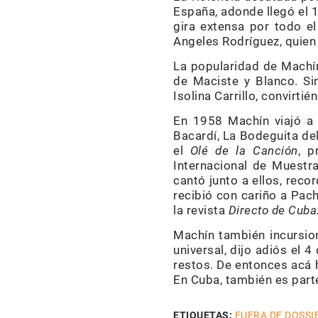
España, adonde llegó el 1
gira extensa por todo el
Angeles Rodríguez, quien 
La popularidad de Machín
de Maciste y Blanco. Si
Isolina Carrillo, convirt
En 1958 Machín viajó a 
Bacardí, La Bodeguita de
el
Olé de la Canción
, p
Internacional de Muestr
cantó junto a ellos, rec
recibió con cariño a Pac
la revista
Directo de Cuba
Machín también incursio
universal, dijo adiós el
restos. De entonces acá 
En Cuba, también es part
ETIQUETAS:
FUERA DE DOSSI