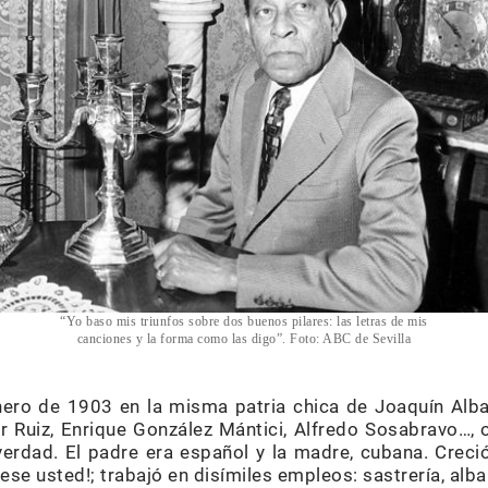
“Yo baso mis triunfos sobre dos buenos pilares: las letras de mis
canciones y la forma como las digo”. Foto: ABC de Sevilla
nero de 1903 en la misma patria chica de Joaquín Alba
 Ruiz, Enrique González Mántici, Alfredo Sosabravo…, o
verdad. El padre era español y la madre, cubana. Cre
se usted!; trabajó en disímiles empleos: sastrería, alba