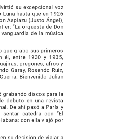
dvirtió su excepcional voz
ío Luna hasta que en 1926
Don Aspiazu (Justo Ángel),
tier: “La orquesta de Don
 vanguardia de la música
do que grabó sus primeros
n él, entre 1930 y 1935,
ajiras, pregones, afros y
ndo Garay, Rosendo Ruiz,
Guerra, Bienvenido Julián
ó grabando discos para la
de debutó en una revista
nal. De ahí pasó a París y
a sentar cátedra con “El
abana; con ella viajó por
en su decisión de viajar a