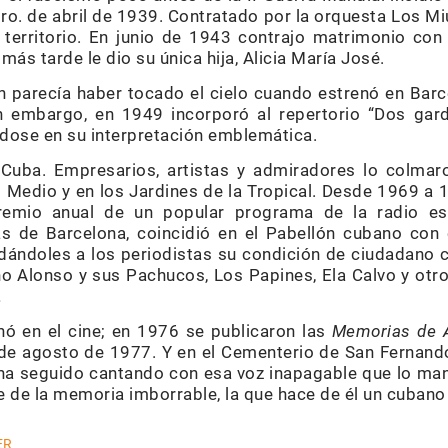
ro. de abril de 1939. Contratado por la orquesta Los Mi
 territorio. En junio de 1943 contrajo matrimonio con 
más tarde le dio su única hija, Alicia María José.
 parecía haber tocado el cielo cuando estrenó en Barc
n embargo, en 1949 incorporó al repertorio “Dos gard
iéndose en su interpretación emblemática.
Cuba. Empresarios, artistas y admiradores lo colmar
l Medio y en los Jardines de la Tropical. Desde 1969 a
remio anual de un popular programa de la radio esp
as de Barcelona, coincidió en el Pabellón cubano co
ordándoles a los periodistas su condición de ciudadano
ho Alonso y sus Pachucos, Los Papines, Ela Calvo y otro
.
nó en el cine; en 1976 se publicaron las
Memorias de 
 4 de agosto de 1977. Y en el Cementerio de San Fernand
ha seguido cantando con esa voz inapagable que lo mant
e de la memoria imborrable, la que hace de él un cubano
ER