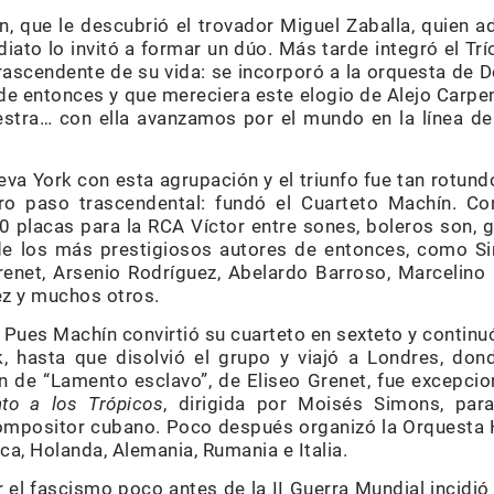
n, que le descubrió el trovador Miguel Zaballa, quien a
iato lo invitó a formar un dúo. Más tarde integró el Tr
rascendente de su vida: se incorporó a la orquesta de 
e entonces y que mereciera este elogio de Alejo Carpen
stra… con ella avanzamos por el mundo en la línea de
va York con esta agrupación y el triunfo fue tan rotun
ro paso trascendental: fundó el Cuarteto Machín. Co
placas para la RCA Víctor entre sones, boleros son, gu
de los más prestigiosos autores de entonces, como Si
Grenet, Arsenio Rodríguez, Abelardo Barroso, Marcelino 
ez y muchos otros.
 Pues Machín convirtió su cuarteto en sexteto y continu
, hasta que disolvió el grupo y viajó a Londres, don
n de “Lamento esclavo”, de Eliseo Grenet, fue excepcio
to a los Trópicos
, dirigida por Moisés Simons, par
compositor cubano. Poco después organizó la Orquesta H
a, Holanda, Alemania, Rumania e Italia.
 el fascismo poco antes de la II Guerra Mundial incidió 