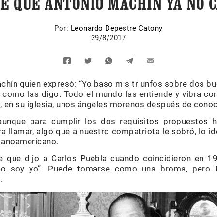
CE QUE ANTONIO MACHÍN YA NO 
Por:
Leonardo Depestre Catony
29/8/2017
hín quien expresó: “Yo baso mis triunfos sobre dos bue
como las digo. Todo el mundo las entiende y vibra con 
r, en su iglesia, unos ángeles morenos después de cono
 aunque para cumplir los dos requisitos propuestos h
a llamar, algo que a nuestro compatriota le sobró, lo id
spanoamericano.
e que dijo a Carlos Puebla cuando coincidieron en 19
nto soy yo”. Puede tomarse como una broma, pero
.