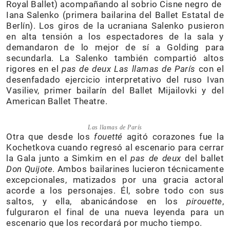
Royal Ballet) acompañando al sobrio Cisne negro de
Iana Salenko (primera bailarina del Ballet Estatal de
Berlín). Los giros de la ucraniana Salenko pusieron
en alta tensión a los espectadores de la sala y
demandaron de lo mejor de sí a Golding para
secundarla. La Salenko también compartió altos
rigores en el
pas de deux
Las llamas de París
con el
desenfadado ejercicio interpretativo del ruso Ivan
Vasiliev, primer bailarín del Ballet Mijailovki y del
American Ballet Theatre.
Las llamas de París
Otra que desde los
fouetté
agitó corazones fue la
Kochetkova cuando regresó al escenario para cerrar
la Gala junto a Simkim en el
pas de deux
del ballet
Don Quijote
. Ambos bailarines lucieron técnicamente
excepcionales, matizados por una gracia actoral
acorde a los personajes. Él, sobre todo con sus
saltos, y ella, abanicándose en los
pirouette
,
fulguraron el final de una nueva leyenda para un
escenario que los recordará por mucho tiempo.