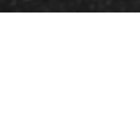
El 22 de noviembre se realizó en la sede de la
Embajada de Cuba en Perú el acto de condecoración
a la madre del cine peruano, Nora de Izcue Fuchs. Se
le otorga la Distinción por la Cultura Nacional
Cubana por sus méritos en su obra cinematográfica,
fundadora de la Fundación del Nuevo Cine
Latinoamericano y la Escuela Internacional de San
Antonio de los Baños, donde fue profesora.
“Recibir este premio del Ministerio de Cultura de
Cuba es para mí tan importante que, usando
términos dramatúrgicos, viene a ser el clímax
de esta larga historia de amor…”