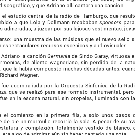
iscográfico, y que Adriano allí cantara una canción.
 el estudio central de la radio de Hamburgo, que resul
 debido a que Lola y Dollmann recababan
sponsors
para 
 adineradas, a juzgar por sus lujosas vestimentas, joyas
rso: una muestra de las músicas que el nuevo sello s
espectaculares recursos escénicos y audiovisuales.
Adriano la canción
Germania
de Sindo Garay, virtuosa e
monías, de aliento wagneriano, sin pérdida de la nat
va, que la había compuesto muchas décadas antes, cua
 Richard Wagner.
 fue acompañada por la Orquesta Sinfónica de la Ra
eza que se realizó para ese formato instrumental, pero
fue en la escena natural, sin oropeles, iluminada con 
 el comienzo en la primera fila, a solo unos pasos d
e de pie un murmullo recorrió la sala. A pesar de su a
statura y complexión, totalmente vestido de blanco, 
, era algo de admirar aún sin haber cantado una nota.