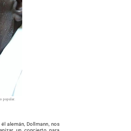
o popular.
 él alemán, Dollmann, nos
anizar un concierto para