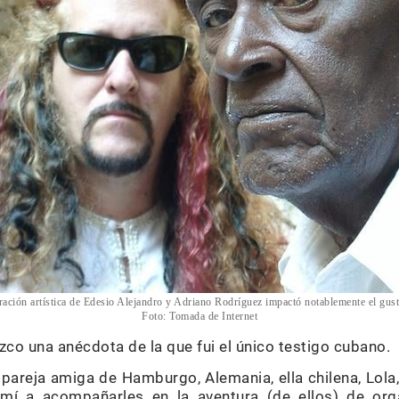
ración artística de Edesio Alejandro y Adriano Rodríguez impactó notablemente el gust
Foto: Tomada de Internet
zco una anécdota de la que fui el único testigo cubano.
pareja amiga de Hamburgo, Alemania, ella chilena, Lola,
 mí a acompañarles en la aventura (de ellos) de org