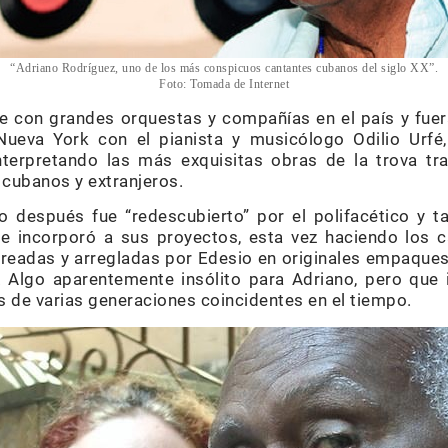
“Adriano Rodríguez, uno de los más conspicuos cantantes cubanos del siglo XX”.
Foto: Tomada de Internet
e con grandes orquestas y compañías en el país y fuer
Nueva York con el pianista y musicólogo Odilio Urfé,
terpretando las más exquisitas obras de la trova tra
 cubanos y extranjeros.
 después fue “redescubierto” por el polifacético y t
le incorporó a sus proyectos, esta vez haciendo los c
creadas y arregladas por Edesio en originales empaques 
 Algo aparentemente insólito para Adriano, pero que
s de varias generaciones coincidentes en el tiempo.