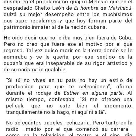
mismo en el popularísimo guajiro Melesio que en el
despiadado Cheíto León de
El
hombre
de
Maisinicú
,
quizá su mejor desempeño entre los muchísimos
que supo regalarnos y que hoy forman parte del
patrimonio inmaterial de la nación cubana.
He oído decir que no le iba muy bien fuera de Cuba.
Pero no creo que fuera ese el motivo por el que
regresó. Tal vez quiso morir en la tierra donde se le
admiraba y se le quería, por ese sentido de la
cubanía que era inseparable de su rigor artístico y
de su carisma inigualable.
“Si tú no vives en tu país no hay un estilo de
producción para que te seleccionen”, afirmó
durante el rodaje de
Esther en alguna
parte
. Al
mismo tiempo, confesaba: “Si me ofrecen una
película que no esté bien el argumento,
tranquilamente no la hago, ni aquí ni allá”.
No sé cuántos papeles rechazaría. Pero tanto en la
radio —medio por el que comenzó su carrera—
como en la televisión, el teatro y el cine, dio