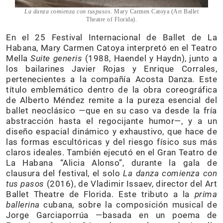
La danza comienza con tuspasos
. Mary Carmen Catoya (Art Ballet
Theatre of Florida).
En el 25 Festival Internacional de Ballet de La
Habana, Mary Carmen Catoya interpretó en el Teatro
Mella
Suite generis
(1988, Haendel y Haydn), junto a
los bailarines Javier Rojas y Enrique Corrales,
pertenecientes a la compañía Acosta Danza. Este
título emblemático dentro de la obra coreográfica
de Alberto Méndez remite a la pureza esencial del
ballet neoclásico —que en su caso va desde la fría
abstracción hasta el regocijante humor—, y a un
diseño espacial dinámico y exhaustivo, que hace de
las formas escultóricas y del riesgo físico sus más
claros ideales. También ejecutó en el Gran Teatro de
La Habana “Alicia Alonso”, durante la gala de
clausura del festival, el solo
La danza comienza con
tus pasos
(2016), de Vladimir Issaev, director del Art
Ballet Theatre de Florida. Este tributo a la
prima
ballerina
cubana, sobre la composición musical de
Jorge Garciaporrúa —basada en un poema de