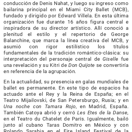
conducción de Denis Nahat, y luego su ingreso como
bailarina principal en el Miami City Ballet (MCB),
fundado y dirigido por Edward Villela. En esta última
organización fue durante 16 años figura central e
inspiradora de su director artístico. Allí conoció a
plenitud el estilo y el repertorio de George
Balanchine, que marca la línea creativa del MCB, y
asumió con rigor estilístico los títulos
fundamentales de la tradición romántico-clásica: su
interpretación del personaje central de
Giselle
fue
una revelación y su Kitri de
Don Quijote
se convertiría
en referencia de la agrupación.
En la actualidad, su presencia en galas mundiales de
ballet es permanente. En este tipo de espacios ha
actuado ante el Rey y la Reina de España; en el
Teatro Mijailovski, de San Petersburgo, Rusia; y en
Una noche con Tamara Rojo
, en Madrid, España.
También Catoya abrió y cerró
Les Etes de la Danse,
en el Teatro du Chatelet de París. Igualmente, bailó
junto al cubano Taras Domitro en México y con
Rolando Sarabia en el Fire Island Festival de la