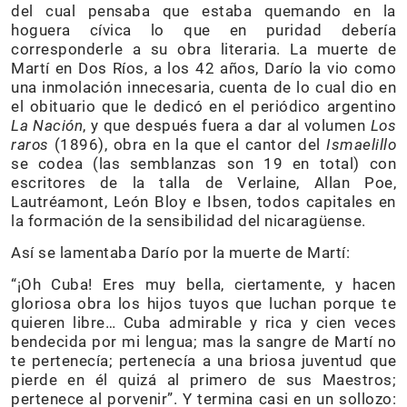
del cual pensaba que estaba quemando en la
hoguera cívica lo que en puridad debería
corresponderle a su obra literaria. La muerte de
Martí en Dos Ríos, a los 42 años, Darío la vio como
una inmolación innecesaria, cuenta de lo cual dio en
el obituario que le dedicó en el periódico argentino
La Nación
, y que después fuera a dar al volumen
Los
raros
(1896), obra en la que el cantor del
Ismaelillo
se codea (las semblanzas son 19 en total) con
escritores de la talla de Verlaine, Allan Poe,
Lautréamont, León Bloy e Ibsen, todos capitales en
la formación de la sensibilidad del nicaragüense.
Así se lamentaba Darío por la muerte de Martí:
“¡Oh Cuba! Eres muy bella, ciertamente, y hacen
gloriosa obra los hijos tuyos que luchan porque te
quieren libre… Cuba admirable y rica y cien veces
bendecida por mi lengua; mas la sangre de Martí no
te pertenecía; pertenecía a una briosa juventud que
pierde en él quizá al primero de sus Maestros;
pertenece al porvenir”. Y termina casi en un sollozo: