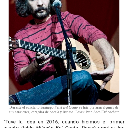
Durante el concierto
Santiago Feliú Bel Canto
se interpretarán algunas de
sus canciones, cargadas de poesía y lirismo. Fotos: Iván Soca/
Cubadebate
“Tuve la idea en 2016, cuando hicimos el primer
evento
Pablo Milanés Bel Canto
. Pensé ampliar los