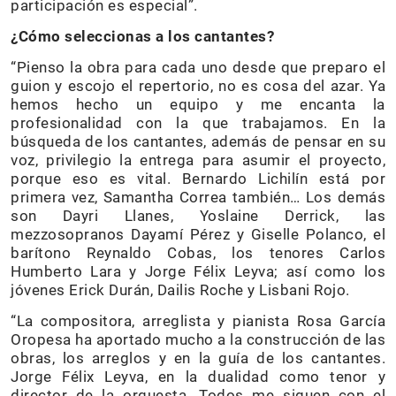
participación es especial”.
¿Cómo seleccionas a los cantantes?
“Pienso la obra para cada uno desde que preparo el
guion y escojo el repertorio, no es cosa del azar. Ya
hemos hecho un equipo y me encanta la
profesionalidad con la que trabajamos. En la
búsqueda de los cantantes, además de pensar en su
voz, privilegio la entrega para asumir el proyecto,
porque eso es vital. Bernardo Lichilín está por
primera vez, Samantha Correa también… Los demás
son Dayri Llanes, Yoslaine Derrick, las
mezzosopranos Dayamí Pérez y Giselle Polanco, el
barítono Reynaldo Cobas, los tenores Carlos
Humberto Lara y Jorge Félix Leyva; así como los
jóvenes Erick Durán, Dailis Roche y Lisbani Rojo.
“La compositora, arreglista y pianista Rosa García
Oropesa ha aportado mucho a la construcción de las
obras, los arreglos y en la guía de los cantantes.
Jorge Félix Leyva, en la dualidad como tenor y
director de la orquesta. Todos me siguen con el