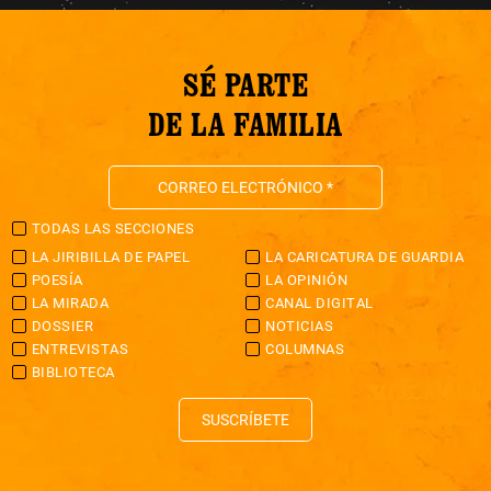
SÉ PARTE
DE LA FAMILIA
TODAS LAS SECCIONES
LA JIRIBILLA DE PAPEL
LA CARICATURA DE GUARDIA
POESÍA
LA OPINIÓN
LA MIRADA
CANAL DIGITAL
DOSSIER
NOTICIAS
ENTREVISTAS
COLUMNAS
BIBLIOTECA
SUSCRÍBETE