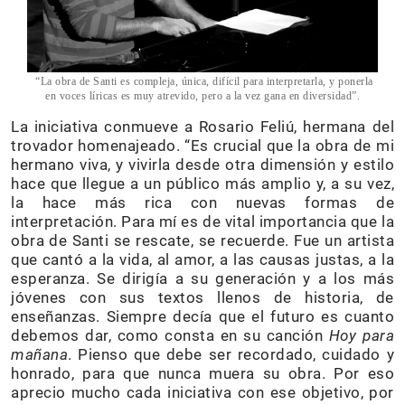
“La obra de Santi es compleja, única, difícil para interpretarla, y ponerla
en voces líricas es muy atrevido, pero a la vez gana en diversidad”.
La iniciativa conmueve a Rosario Feliú, hermana del
trovador homenajeado. “Es crucial que la obra de mi
hermano viva, y vivirla desde otra dimensión y estilo
hace que llegue a un público más amplio y, a su vez,
la hace más rica con nuevas formas de
interpretación. Para mí es de vital importancia que la
obra de Santi se rescate, se recuerde. Fue un artista
que cantó a la vida, al amor, a las causas justas, a la
esperanza. Se dirigía a su generación y a los más
jóvenes con sus textos llenos de historia, de
enseñanzas. Siempre decía que el futuro es cuanto
debemos dar, como consta en su canción
Hoy para
mañana
. Pienso que debe ser recordado, cuidado y
honrado, para que nunca muera su obra. Por eso
aprecio mucho cada iniciativa con ese objetivo, por