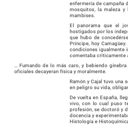
enfermería de campaña de
mosquitos, la maleza y
mambises.
El panorama que el jo
hostigados por los indepe
que hubo de concedérsel
Príncipe, hoy Camagüey. 
condiciones igualmente 
comentaba críticamente ac
… Fumando de lo más caro, y bebiendo ginebra 
oficiales decayeran física y moralmente.
Ramón y Cajal tuvo una s
en peligro su vida, obliga
De vuelta en España, lle
vivo, con lo cual puso 
profesión, se doctoró y d
docencia y experimentaba
Histología e Histoquímic