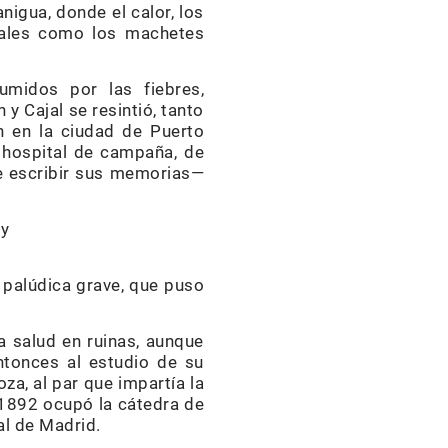
igua, donde el calor, los
iales como los machetes
midos por las fiebres,
y Cajal se resintió, tanto
n en la ciudad de Puerto
o hospital de campaña, de
e escribir sus memorias—
 y
 palúdica grave, que puso
a salud en ruinas, aunque
ntonces al estudio de su
za, al par que impartía la
 1892 ocupó la cátedra de
al de Madrid.