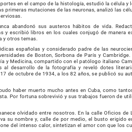
ortes en el campo de la histología, estudió la célula y l
as primeras mutaciones de las neuronas, analizó las cél
nerviosas.
unca abandonó sus austeros hábitos de vida. Redact
ias y escribió libros en los cuales conjugó de manera 
ía y otros temas.
édicas españolas y considerado padre de las neurocie
versidades de Boston, Sorbona de París y Cambridge. 
ía y Medicina, compartido con el patólogo italiano Cami
 al desarrollo de la fotografía y reveló dotes liter
l 17 de octubre de 1934, a los 82 años, se publicó su a
 pudo haber muerto mucho antes en Cuba, como tantos
usta. Por fortuna sobrevivió y sus trabajos fueron de util
anece olvidado entre nosotros. En la calle Oficios de 
eva su nombre y, calle de por medio, el busto erigido 
ne del intenso calor, sintetizan el amor con que los c