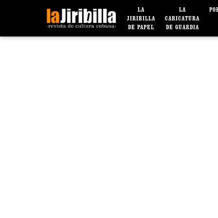
LA
LA
PO
JIRIBILLA
CARICATURA
DE PAPEL
DE GUARDIA