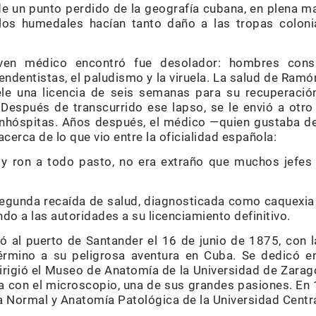
 un punto perdido de la geografía cubana, en plena man
 los humedales hacían tanto daño a las tropas colon
ven médico encontró fue desolador: hombres consu
ndentistas, el paludismo y la viruela. La salud de Ramón 
e una licencia de seis semanas para su recuperació
Después de transcurrido ese lapso, se le envió a otr
inhóspitas. Años después, el médico —quien gustaba d
erca de lo que vio entre la oficialidad española:
y ron a todo pasto, no era extraño que muchos jefes
egunda recaída de salud, diagnosticada como caquexia
ndo a las autoridades a su licenciamiento definitivo.
gó al puerto de Santander el 16 de junio de 1875, con l
término a su peligrosa aventura en Cuba. Se dedicó e
irigió el Museo de Anatomía de la Universidad de Zarago
 con el microscopio, una de sus grandes pasiones. En
a Normal y Anatomía Patológica de la Universidad Centr