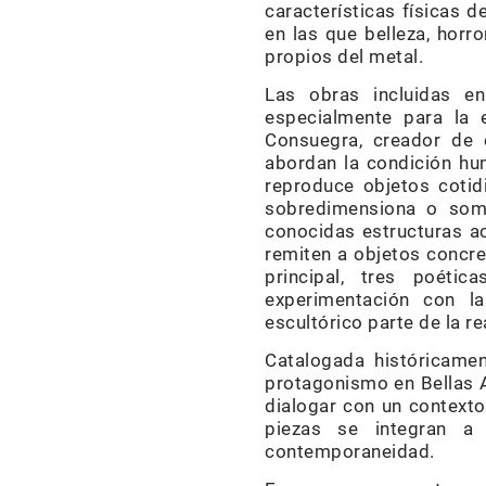
características físicas d
en las que belleza, horr
propios del metal.
Las obras incluidas en
especialmente para la e
Consuegra, creador de e
abordan la condición huma
reproduce objetos cotidi
sobredimensiona o some
conocidas estructuras a
remiten a objetos concre
principal, tres poéti
experimentación con la
escultórico parte de la r
Catalogada históricamen
protagonismo en Bellas 
dialogar con un contexto
piezas se integran a
contemporaneidad.