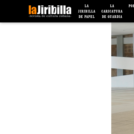
LA
LA
PO
JIRIBILLA
CARICATURA
DE PAPEL
DE GUARDIA