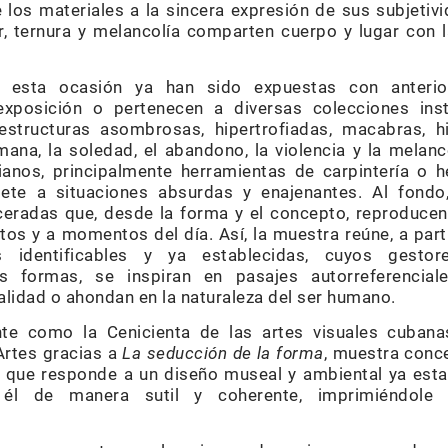
e los materiales a la sincera expresión de sus subjeti
or, ternura y melancolía comparten cuerpo y lugar con l
 esta ocasión ya han sido expuestas con anterior
xposición o pertenecen a diversas colecciones inst
structuras asombrosas, hipertrofiadas, macabras, hi
na, la soledad, el abandono, la violencia y la melanco
anos, principalmente herramientas de carpintería o he
te a situaciones absurdas y enajenantes. Al fondo,
ceradas que, desde la forma y el concepto, reproducen
tos y a momentos del día. Así, la muestra reúne, a par
cas identificables y ya establecidas, cuyos gest
s formas, se inspiran en pasajes autorreferenciale
ealidad o ahondan en la naturaleza del ser humano.
te como la Cenicienta de las artes visuales cubana
Artes gracias a
La seducción de la forma
, muestra conc
 que responde a un diseño museal y ambiental ya esta
 él de manera sutil y coherente, imprimiéndole 