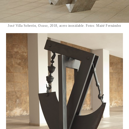
José Villa Soberón,
Ocaso,
2018, acero inoxidable. Fotos: Maité Fernández