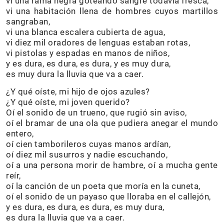
vi una rama negra goteando sangre todavía fresca,
vi una habitación llena de hombres cuyos martillos
sangraban,
vi una blanca escalera cubierta de agua,
vi diez mil oradores de lenguas estaban rotas,
vi pistolas y espadas en manos de niños,
y es dura, es dura, es dura, y es muy dura,
es muy dura la lluvia que va a caer.
¿Y qué oíste, mi hijo de ojos azules?
¿Y qué oíste, mi joven querido?
Oí el sonido de un trueno, que rugió sin aviso,
oí el bramar de una ola que pudiera anegar el mundo
entero,
oí cien tamborileros cuyas manos ardían,
oí diez mil susurros y nadie escuchando,
oí a una persona morir de hambre, oí a mucha gente
reír,
oí la canción de un poeta que moría en la cuneta,
oí el sonido de un payaso que lloraba en el callejón,
y es dura, es dura, es dura, es muy dura,
es dura la lluvia que va a caer.