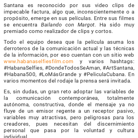
Santana es reconocido por sus video clips de
impecable factura, algo que, inconscientemente o a
propósito, emerge en sus películas. Entre sus filmes
se encuentra
Bailando con Margot
. Ha sido muy
premiado como realizador de clips y cortos.
Todo el equipo desea que la película asuma los
derroteros de la comunicación actual y las técnicas
de la información, por eso cuentan con un sitio web
www.habanaselfiesfilm.com
y varios hashtags:
#HabanaSelfies, #DondeTodosSeAman, #ArtSantana,
#Habana500, #LoMásGrande y #PeliculaCubana. En
varios momentos del rodaje la prensa será invitada.
Es, sin dudas, un gran reto adoptar las variables de
la comunicación contemporánea, totalmente
autónoma, constructiva, donde el mensaje ya no
fluye de un emisor regente a un receptor pasivo,
variables muy atractivas, pero peligrosas para los
creadores, pues necesitan del discernimiento
personal que pasa por la voluntad y cultura
individual.