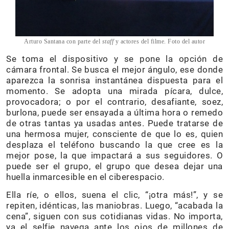
Arturo Santana con parte del
staff
y actores del filme. Foto del autor
Se toma el dispositivo y se pone la opción de
cámara frontal. Se busca el mejor ángulo, ese donde
aparezca la sonrisa instantánea dispuesta para el
momento. Se adopta una mirada pícara, dulce,
provocadora; o por el contrario, desafiante, soez,
burlona, puede ser ensayada a última hora o remedo
de otras tantas ya usadas antes. Puede tratarse de
una hermosa mujer, consciente de que lo es, quien
desplaza el teléfono buscando la que cree es la
mejor pose, la que impactará a sus seguidores. O
puede ser el grupo, el grupo que desea dejar una
huella inmarcesible en el ciberespacio.
Ella ríe, o ellos, suena el clic, “¡otra más!”, y se
repiten, idénticas, las maniobras. Luego, “acabada la
cena”, siguen con sus cotidianas vidas. No importa,
ya el selfie navega ante los ojos de millones de