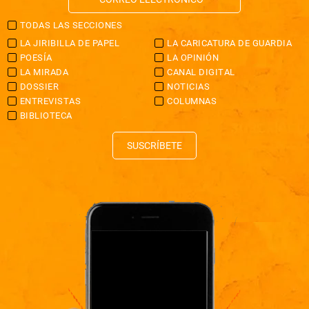
TODAS LAS SECCIONES
LA JIRIBILLA DE PAPEL
LA CARICATURA DE GUARDIA
POESÍA
LA OPINIÓN
LA MIRADA
CANAL DIGITAL
DOSSIER
NOTICIAS
ENTREVISTAS
COLUMNAS
BIBLIOTECA
SUSCRÍBETE