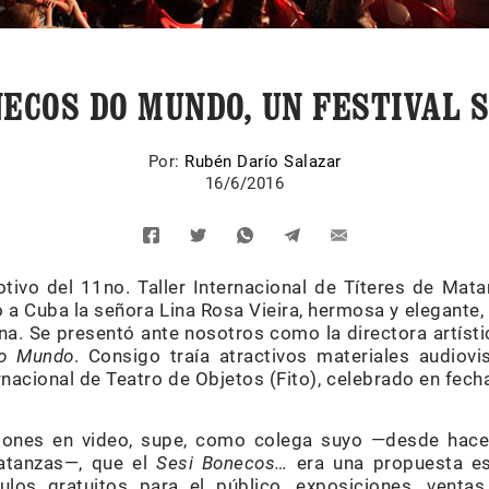
NECOS DO MUNDO, UN FESTIVAL 
Por:
Rubén Darío Salazar
16/6/2016
tivo del 11no. Taller Internacional de Títeres de Mata
ó a Cuba la señora Lina Rosa Vieira, hermosa y elegante
na. Se presentó ante nosotros como la directora artístic
do Mundo
. Consigo traía atractivos materiales audiov
ernacional de Teatro de Objetos (Fito), celebrado en fech
aciones en video, supe, como colega suyo —desde hace
Matanzas—, que el
Sesi Bonecos…
era una propuesta es
ulos gratuitos para el público, exposiciones, ventas