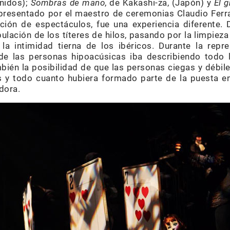
nidos);
Sombras de mano
, de Kakashi-za, (Japón) y
El g
resentado por el maestro de ceremonias Claudio Ferrar
ción de espectáculos, fue una experiencia diferente. D
pulación de los títeres de hilos, pasando por la limpie
 la intimidad tierna de los ibéricos. Durante la repr
 de las personas hipoacúsicas iba describiendo todo 
mbién la posibilidad de que las personas ciegas y débil
s y todo cuanto hubiera formado parte de la puesta en
dora.