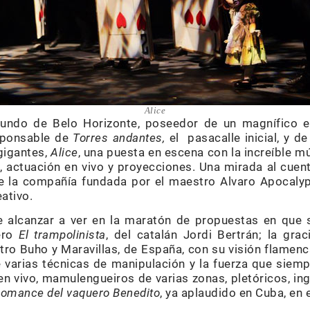
Alice
iundo de Belo Horizonte, poseedor de un magnífico e
esponsable de
Torres andantes,
el pasacalle inicial, y d
gigantes,
Alice
, una puesta en escena con la increíble m
, actuación en vivo y proyecciones. Una mirada al cuen
e la compañía fundada por el maestro Alvaro Apocalyp
ativo.
 alcanzar a ver en la maratón de propuestas en que 
tero
El trampolinista
, del catalán Jordi Bertrán; la gr
Teatro Buho y Maravillas, de España, con su visión flamen
e varias técnicas de manipulación y la fuerza que siem
n vivo, mamulengueiros de varias zonas, pletóricos, ing
omance del vaquero Benedito
, ya aplaudido en Cuba, en 