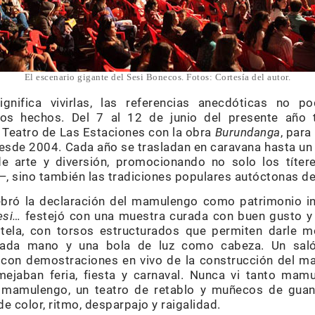
El escenario gigante del Sesi Bonecos. Fotos: Cortesía del autor.
gnifica vivirlas, las referencias anecdóticas no p
os hechos. Del 7 al 12 de junio del presente año t
e Teatro de Las Estaciones con la obra
Burundanga
, para
esde 2004. Cada año se trasladan en caravana hasta un 
de arte y diversión, promocionando no solo los títe
—, sino también las tradiciones populares autóctonas del
ebró la declaración del mamulengo como patrimonio inm
esi…
festejó con una muestra curada con buen gusto y 
ela, con torsos estructurados que permiten darle m
 cada mano y una bola de luz como cabeza. Un saló
, con demostraciones en vivo de la construcción del 
ejaban feria, fiesta y carnaval. Nunca vi tanto mam
El mamulengo, un teatro de retablo y muñecos de gu
 de color, ritmo, desparpajo y raigalidad.