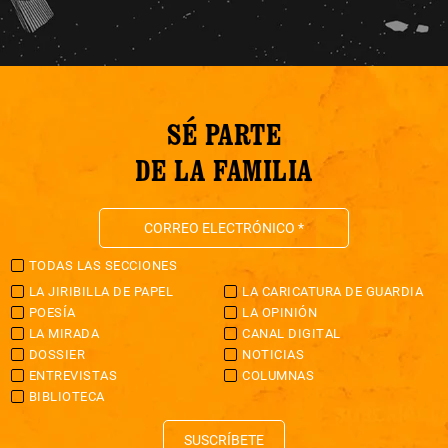
SÉ PARTE
DE LA FAMILIA
TODAS LAS SECCIONES
LA JIRIBILLA DE PAPEL
LA CARICATURA DE GUARDIA
POESÍA
LA OPINIÓN
LA MIRADA
CANAL DIGITAL
DOSSIER
NOTICIAS
ENTREVISTAS
COLUMNAS
BIBLIOTECA
SUSCRÍBETE