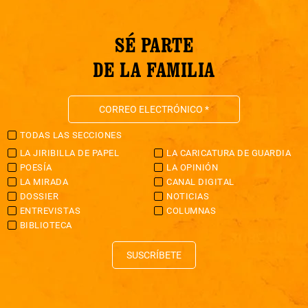
SÉ PARTE
DE LA FAMILIA
TODAS LAS SECCIONES
LA JIRIBILLA DE PAPEL
LA CARICATURA DE GUARDIA
POESÍA
LA OPINIÓN
LA MIRADA
CANAL DIGITAL
DOSSIER
NOTICIAS
ENTREVISTAS
COLUMNAS
BIBLIOTECA
SUSCRÍBETE