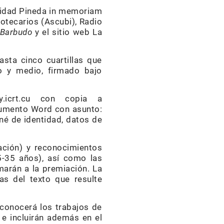
aridad Pineda in memoriam
iotecarios (Ascubi), Radio
 Barbudo
y el sitio web La
asta cinco cuartillas que
o y medio, firmado bajo
y.icrt.cu con copia a
cumento Word con asunto:
né de identidad, datos de
ción) y reconocimientos
5-35 años), así como las
marán a la premiación. La
as del texto que resulte
econocerá los trabajos de
 e incluirán además en el