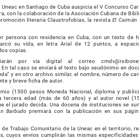
la Uneac en Santiago de Cuba auspicia el V Concurso C
a, con la colaboración de la Asociación Cubana de Bibl
romoción literaria Claustrofobias, la revista
El Caimán
er persona con residencia en Cuba, con un texto de h
arcó su vida, en letra Arial de 12 puntos, a espaci
dos copias.
arán por vía digital al correo cmdv@rsibone
En tal caso se enviará el texto bajo seudónimo en do
da” y en otro archivo similar, el nombre, número de car
nte y breve ficha de autor.
emio (1500 pesos Moneda Nacional, diploma y publica
la tercera edad (más de 60 años) y al autor novel (1
ue el jurado decida. Una docena de instituciones se su
án Barbudo
premiará con la publicación en sus págin
e Trabajo Comunitario de la Uneac en el territorio, r
s, cuyos envíos cumplirán las mismas especificidades