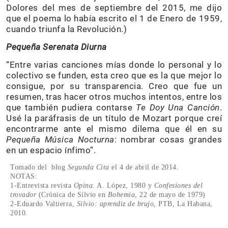
Dolores del mes de septiembre del 2015, me dijo
que el poema lo había escrito el 1 de Enero de 1959,
cuando triunfa la Revolución.)
Pequeña Serenata Diurna
“Entre varias canciones mías donde lo personal y lo
colectivo se funden, esta creo que es la que mejor lo
consigue, por su transparencia. Creo que fue un
resumen, tras hacer otros muchos intentos, entre los
que también pudiera contarse
Te Doy Una Canción
.
Usé la paráfrasis de un título de Mozart porque creí
encontrarme ante el mismo dilema que él en su
Pequeña Música Nocturna
: nombrar cosas grandes
en un espacio ínfimo”.
Tomado del blog
Segunda Cita
el 4 de abril de 2014.
NOTAS:
1-Entrevista revista
Opina
. A. López, 1980 y
Confesiones del
trovador
(Crónica de Silvio en
Bohemia
, 22 de mayo de 1979)
2-Eduardo Valtierra,
Silvio: aprendiz de brujo,
PTB, La Habana,
2010.