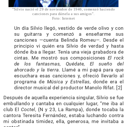
“Silvio nació el 29 de noviembre de 1946, comenzó haciendo
canciones para dársela a sus amigos”.
Foto: Internet
Un día Silvio llegó, vestido de verde olivo y con
su guitarra y comenzó a enseñarme sus
canciones —cuenta Belinda Romeu—. Desde el
principio vi quién era Silvio de verdad y hasta
dónde iba a llegar. Tenía una vieja grabadora de
cintas. Me mostró sus composiciones
El rock
de los fantasmas, Quédate, El sueño del
ahorcado y la tierra.
Llamé a mi papá para que
escuchara esas canciones y, ofreció llevarlo al
programa de
Música y Estrellas,
donde era el
director musical del productor Manolo Rifat. [2]
Después de aquella experiencia singular, Silvio se fue
embullando y cantaba en cualquier lugar, “me iba al
club El
Coctel
, (N y 23, La Rampa), donde tocaba la
cantora Teresita Fernández, estaba luchando contra
mi obstinada timidez, ella, generosa, me invitaba a