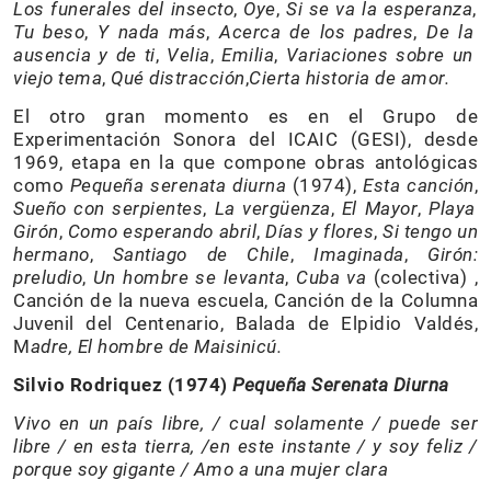
Los funerales del insecto
,
Oye
,
Si se va la esperanza
,
Tu beso
,
Y nada más
,
Acerca de los padres
,
De la
ausencia y de ti
,
Velia
,
Emilia
,
Variaciones sobre un
viejo tema
,
Qué distracción
,
Cierta historia de amor.
El otro gran momento es en el Grupo de
Experimentación Sonora del ICAIC (GESI), desde
1969, etapa en la que compone obras antológicas
como
Pequeña serenata diurna
(1974),
Esta canción
,
Sueño con serpientes
,
La vergüenza
,
El Mayor
,
Playa
Girón
,
Como esperando abril
,
Días y flores
,
Si tengo un
hermano
,
Santiago de Chile
,
Imaginada
,
Girón:
preludio
,
Un hombre se levanta
,
Cuba va
(colectiva) ,
Canción de la nueva escuela, Canción de la Columna
Juvenil del Centenario, Balada de Elpidio Valdés,
M
adre, El hombre de Maisinicú.
Silvio Rodriquez (1974)
Pequeña Serenata Diurna
Vivo en un país libre, / cual solamente / puede ser
libre / en esta tierra, /en este instante / y soy feliz /
porque soy gigante / Amo a una mujer clara