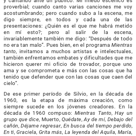
y cantando ante un público. Mi miedo escénico es
proverbial; cuando canto varias canciones me voy
acostumbrando; pero cuando subo a la escena, me
digo siempre, en todos y cada una de las
presentaciones: ¿Quién es el que me habrá metido
en mí esto?; pero al salir de la escena,
invariablemente también me digo: “Después de todo
no era tan malo”. Pues bien, en el programa
Mientras
tanto
, invitamos a muchos artistas e intelectuales,
también enfrentamos embates y dificultades que me
hicieron querer mi oficio de trovador, porque uno
ama y se comprometa e más con las cosas que ha
tenido que defender que con las cosas que caen del
cielo”.
De ese primer período de Silvio, en la década de
1960, es la etapa de máxima creación, como
siempre sucede en los jóvenes creadores. En la
década de 1960 compuso:
Mientras Tanto
,
Hay un
grupo que dice
, Muerto,
Quédate
,
Ay de mí
,
Debajo del
cañón
,
Déjame regresar
,
En busca del tiempo perdido
,
En ti
,
Graciela
,
Grita más
,
La leyenda del Aquila
,
María
,