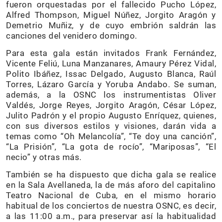
fueron orquestadas por el fallecido Pucho López,
Alfred Thompson, Miguel Núñez, Jorgito Aragón y
Demetrio Muñiz, y de cuyo embrión saldrán las
canciones del venidero domingo.
Para esta gala están invitados Frank Fernández,
Vicente Feliú, Luna Manzanares, Amaury Pérez Vidal,
Polito Ibáñez, Issac Delgado, Augusto Blanca, Raúl
Torres, Lázaro García y Yoruba Andabo. Se suman,
además, a la OSNC los instrumentistas Oliver
Valdés, Jorge Reyes, Jorgito Aragón, César López,
Julito Padrón y el propio Augusto Enríquez, quienes,
con sus diversos estilos y visiones, darán vida a
temas como “Oh Melancolía”, “Te doy una canción”,
“La Prisión”, “La gota de rocío”, “Mariposas”, “El
necio” y otras más.
También se ha dispuesto que dicha gala se realice
en la Sala Avellaneda, la de más aforo del capitalino
Teatro Nacional de Cuba, en el mismo horario
habitual de los conciertos de nuestra OSNC, es decir,
a las 11:00 a.m., para preservar así la habitualidad