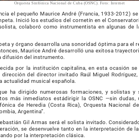
Orquesta Sinfónica Nacional de Cuba (OSNC). Foto: Internet
ncia el pequeño Maurice André (Francia, 1933-2012) se
mpeta. Inició los estudios del cornetín en el Conservator
 solista, colaboró como instrumentista en algunas de 
eta y órgano desarrolla una sonoridad óptima para el r
onces, Maurice André desarrolló una exitosa trayector
a difusión del instrumento.
cida por la institución capitalina, en esta ocasión se
 dirección del director invitado Raúl Miguel Rodríguez
a actualidad musical española.
ue ha dirigido numerosas formaciones, y solistas y
ctos más inmediatos estádirigir la OSNC —sin dudas,
fónica de Heredia (Costa Rica), Orquesta Nacional de
ombia, Argentina”.
ebastián Gil Armas será el solista invitado. Considera
eración, se desenvuelve tanto en la interpretación de 
ando por la interpretación clásica.