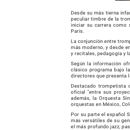
Desde su más tierna infa
peculiar timbre de la tro
iniciar su carrera como
París.
La conjunción entre tromp
más moderno, y desde ent
y recitales, pedagogía y l
Según la información ofre
clásico programa bajo la
directores que presenta l
Destacado trompetista q
oficial "
e
ntre sus proye
además, la Orquesta Sin
orquestas en México, Col
Por su parte el español S
más versátiles de su gen
el más profundo jazz, pas