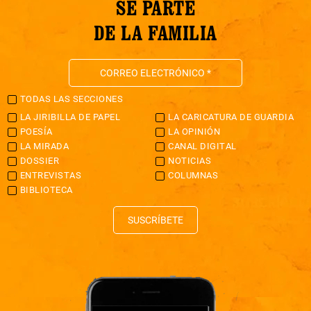
SÉ PARTE
DE LA FAMILIA
TODAS LAS SECCIONES
LA JIRIBILLA DE PAPEL
LA CARICATURA DE GUARDIA
POESÍA
LA OPINIÓN
LA MIRADA
CANAL DIGITAL
DOSSIER
NOTICIAS
ENTREVISTAS
COLUMNAS
BIBLIOTECA
SUSCRÍBETE