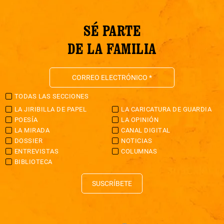
SÉ PARTE
DE LA FAMILIA
TODAS LAS SECCIONES
LA JIRIBILLA DE PAPEL
LA CARICATURA DE GUARDIA
POESÍA
LA OPINIÓN
LA MIRADA
CANAL DIGITAL
DOSSIER
NOTICIAS
ENTREVISTAS
COLUMNAS
BIBLIOTECA
SUSCRÍBETE