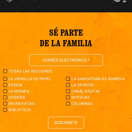
SÉ PARTE
DE LA FAMILIA
TODAS LAS SECCIONES
LA JIRIBILLA DE PAPEL
LA CARICATURA DE GUARDIA
POESÍA
LA OPINIÓN
LA MIRADA
CANAL DIGITAL
DOSSIER
NOTICIAS
ENTREVISTAS
COLUMNAS
BIBLIOTECA
SUSCRÍBETE