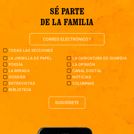
SÉ PARTE
DE LA FAMILIA
TODAS LAS SECCIONES
LA JIRIBILLA DE PAPEL
LA CARICATURA DE GUARDIA
POESÍA
LA OPINIÓN
LA MIRADA
CANAL DIGITAL
DOSSIER
NOTICIAS
ENTREVISTAS
COLUMNAS
BIBLIOTECA
SUSCRÍBETE