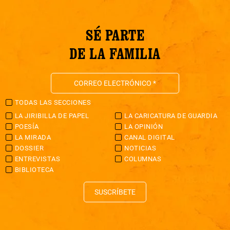
SÉ PARTE
DE LA FAMILIA
TODAS LAS SECCIONES
LA JIRIBILLA DE PAPEL
LA CARICATURA DE GUARDIA
POESÍA
LA OPINIÓN
LA MIRADA
CANAL DIGITAL
DOSSIER
NOTICIAS
ENTREVISTAS
COLUMNAS
BIBLIOTECA
SUSCRÍBETE