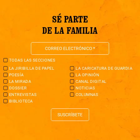
SÉ PARTE
DE LA FAMILIA
TODAS LAS SECCIONES
LA JIRIBILLA DE PAPEL
LA CARICATURA DE GUARDIA
POESÍA
LA OPINIÓN
LA MIRADA
CANAL DIGITAL
DOSSIER
NOTICIAS
ENTREVISTAS
COLUMNAS
BIBLIOTECA
SUSCRÍBETE