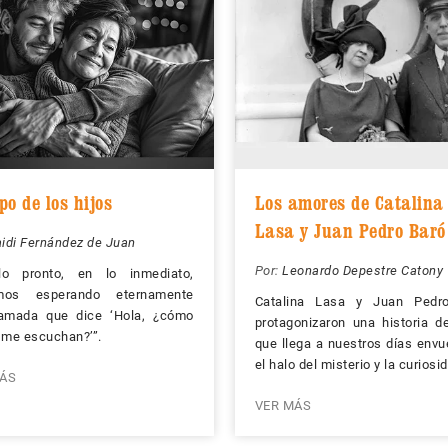
o de los hijos
Los amores de Catalina
Lasa y Juan Pedro Baró
idi Fernández de Juan
Por:
Leonardo Depestre Catony
lo pronto, en lo inmediato,
mos esperando eternamente
Catalina Lasa y Juan Pedr
lamada que dice ‘Hola, ¿cómo
protagonizaron una historia 
 me escuchan?’”.
que llega a nuestros días envu
el halo del misterio y la curiosi
ÁS
VER MÁS