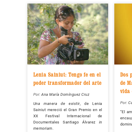
Lenia Sainiut: Tengo fe en el
Dos 
poder transformador del arte
de Ma
vida
Por:
Ana María Domínguez Cruz
Por:
Ca
Una manera de existir
, de Lenia
Sainiut mereció el Gran Premio en el
“El am
XX Festival Internacional de
encau
Documentales Santiago Álvarez
in
domina
memoriam
.