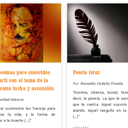
poemas poco conocidos
Poesía feroz
rtí con el tema de la
Por:
Reinaldo Cedeño Pineda
 como lucha y ascensión
“Enorme, intensa, brutal, fe
decir, la poesía. La que te sac
ridad Atencio
que te vuelca. Aquel susurro
or suministra las fuerzas para
alarido. Aquel rasguño en la
zar la vida, y la forma de
(…)”.
r a la muerte (...)”