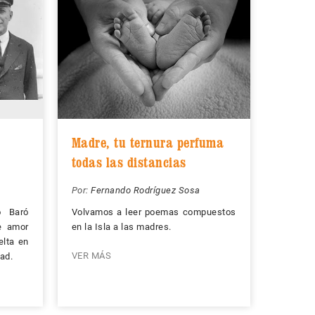
Madre, tu ternura perfuma
todas las distancias
Por:
Fernando Rodríguez Sosa
o Baró
Volvamos a leer poemas compuestos
de amor
en la Isla a las madres.
elta en
VER MÁS
dad.