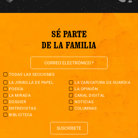
SÉ PARTE
DE LA FAMILIA
TODAS LAS SECCIONES
LA JIRIBILLA DE PAPEL
LA CARICATURA DE GUARDIA
POESÍA
LA OPINIÓN
LA MIRADA
CANAL DIGITAL
DOSSIER
NOTICIAS
ENTREVISTAS
COLUMNAS
BIBLIOTECA
SUSCRÍBETE