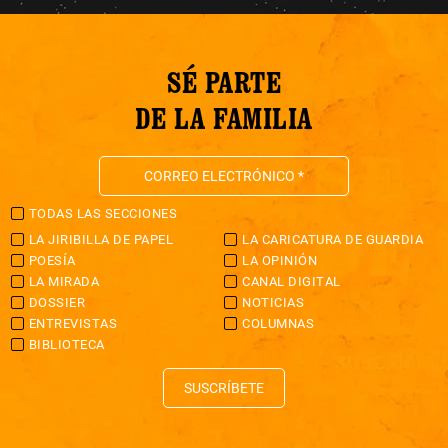
SÉ PARTE
DE LA FAMILIA
TODAS LAS SECCIONES
LA JIRIBILLA DE PAPEL
LA CARICATURA DE GUARDIA
POESÍA
LA OPINIÓN
LA MIRADA
CANAL DIGITAL
DOSSIER
NOTICIAS
ENTREVISTAS
COLUMNAS
BIBLIOTECA
SUSCRÍBETE