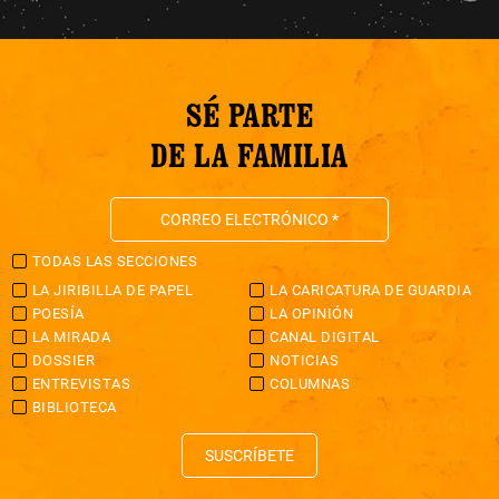
SÉ PARTE
DE LA FAMILIA
TODAS LAS SECCIONES
LA JIRIBILLA DE PAPEL
LA CARICATURA DE GUARDIA
POESÍA
LA OPINIÓN
LA MIRADA
CANAL DIGITAL
DOSSIER
NOTICIAS
ENTREVISTAS
COLUMNAS
BIBLIOTECA
SUSCRÍBETE