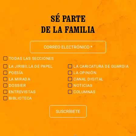
SÉ PARTE
DE LA FAMILIA
TODAS LAS SECCIONES
LA JIRIBILLA DE PAPEL
LA CARICATURA DE GUARDIA
POESÍA
LA OPINIÓN
LA MIRADA
CANAL DIGITAL
DOSSIER
NOTICIAS
ENTREVISTAS
COLUMNAS
BIBLIOTECA
SUSCRÍBETE