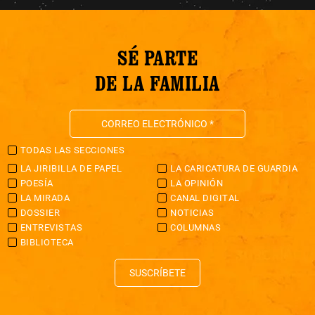
SÉ PARTE
DE LA FAMILIA
TODAS LAS SECCIONES
LA JIRIBILLA DE PAPEL
LA CARICATURA DE GUARDIA
POESÍA
LA OPINIÓN
LA MIRADA
CANAL DIGITAL
DOSSIER
NOTICIAS
ENTREVISTAS
COLUMNAS
BIBLIOTECA
SUSCRÍBETE