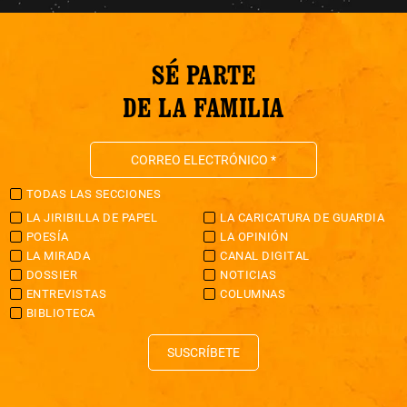
SÉ PARTE
DE LA FAMILIA
TODAS LAS SECCIONES
LA JIRIBILLA DE PAPEL
LA CARICATURA DE GUARDIA
POESÍA
LA OPINIÓN
LA MIRADA
CANAL DIGITAL
DOSSIER
NOTICIAS
ENTREVISTAS
COLUMNAS
BIBLIOTECA
SUSCRÍBETE