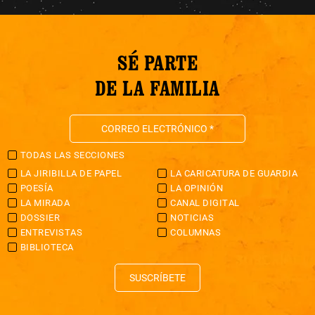
SÉ PARTE
DE LA FAMILIA
TODAS LAS SECCIONES
LA JIRIBILLA DE PAPEL
LA CARICATURA DE GUARDIA
POESÍA
LA OPINIÓN
LA MIRADA
CANAL DIGITAL
DOSSIER
NOTICIAS
ENTREVISTAS
COLUMNAS
BIBLIOTECA
SUSCRÍBETE