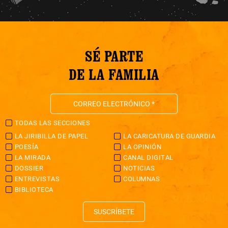
SÉ PARTE
DE LA FAMILIA
TODAS LAS SECCIONES
LA JIRIBILLA DE PAPEL
LA CARICATURA DE GUARDIA
POESÍA
LA OPINIÓN
LA MIRADA
CANAL DIGITAL
DOSSIER
NOTICIAS
ENTREVISTAS
COLUMNAS
BIBLIOTECA
SUSCRÍBETE