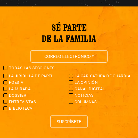
SÉ PARTE
DE LA FAMILIA
TODAS LAS SECCIONES
LA JIRIBILLA DE PAPEL
LA CARICATURA DE GUARDIA
POESÍA
LA OPINIÓN
LA MIRADA
CANAL DIGITAL
DOSSIER
NOTICIAS
ENTREVISTAS
COLUMNAS
BIBLIOTECA
SUSCRÍBETE