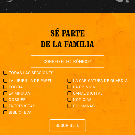
SÉ PARTE
DE LA FAMILIA
TODAS LAS SECCIONES
LA JIRIBILLA DE PAPEL
LA CARICATURA DE GUARDIA
POESÍA
LA OPINIÓN
LA MIRADA
CANAL DIGITAL
DOSSIER
NOTICIAS
ENTREVISTAS
COLUMNAS
BIBLIOTECA
SUSCRÍBETE