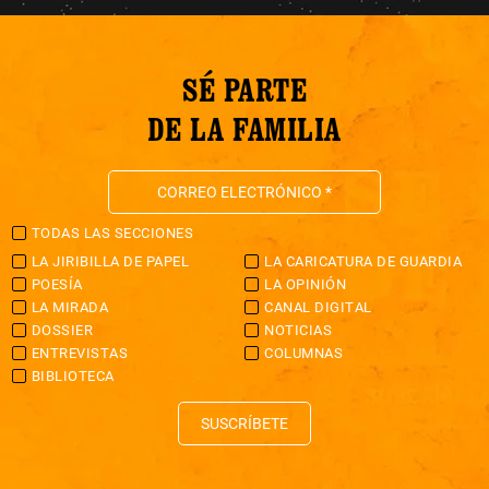
SÉ PARTE
DE LA FAMILIA
TODAS LAS SECCIONES
LA JIRIBILLA DE PAPEL
LA CARICATURA DE GUARDIA
POESÍA
LA OPINIÓN
LA MIRADA
CANAL DIGITAL
DOSSIER
NOTICIAS
ENTREVISTAS
COLUMNAS
BIBLIOTECA
SUSCRÍBETE