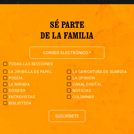
SÉ PARTE
DE LA FAMILIA
TODAS LAS SECCIONES
LA JIRIBILLA DE PAPEL
LA CARICATURA DE GUARDIA
POESÍA
LA OPINIÓN
LA MIRADA
CANAL DIGITAL
DOSSIER
NOTICIAS
ENTREVISTAS
COLUMNAS
BIBLIOTECA
SUSCRÍBETE